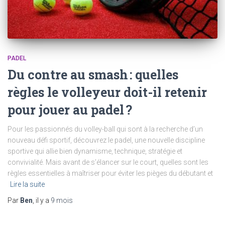
PADEL
Du contre au smash : quelles
règles le volleyeur doit-il retenir
pour jouer au padel ?
Pour les passionnés du volley-ball qui sont à la recherche d’un
nouveau défi sportif, découvrez le padel, une nouvelle discipline
sportive qui allie bien dynamisme, technique, stratégie et
convivialité. Mais avant de s’élancer sur le court, quelles sont les
règles essentielles à maîtriser pour éviter les pièges du débutant et
Lire la suite
Par
Ben
, il y a
9 mois