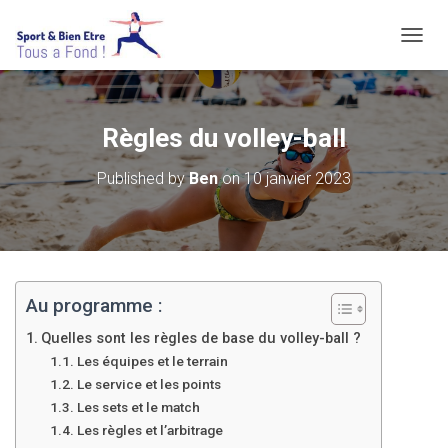
O
U
V
R
I
Règles du volley-ball
R
/
Published by
Ben
on
10 janvier 2023
F
E
R
M
E
R
L
Au programme :
A
N
Quelles sont les règles de base du volley-ball ?
A
Les équipes et le terrain
V
Le service et les points
I
Les sets et le match
G
Les règles et l’arbitrage
A